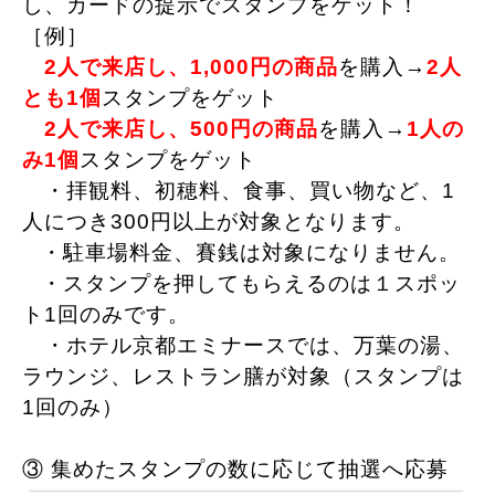
し、カードの提示でスタンプをゲット！
［例］
2人で来店し、1,000円の商品
を購入→
2人
とも1個
スタンプをゲット
2人で来店し、500円の
商
品
を購入→
1人の
み1個
スタンプをゲット
・拝観料、初穂料、食事、買い物など、1
人につき300円以上が対象となります。
・駐車場料金、賽銭は対象になりません。
・スタンプを押してもらえるのは１スポッ
ト1回のみです。
・ホテル京都エミナースでは、万葉の湯、
ラウンジ、レストラン膳が対象（スタンプは
1回のみ）
③ 集めたスタンプの数に応じて抽選へ応募